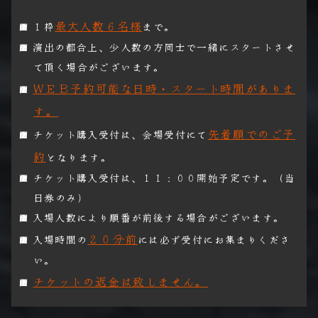
最大人数６名様
１枠
まで。
演出の都合上、少人数の方同士で一緒にスタートさせ
て頂く場合がございます。
ＷＥＢ予約可能な日時・スタート時間がありま
す。
先着順でのご予
チケット購入受付は、会場受付にて
約
となります。
チケット購入受付は、１１：００開始予定です。（当
日券のみ）
入場人数により順番が前後する場合がございます。
２０分前
入場時間の
には必ず受付にお集まりくださ
い。
チケットの返金は致しません。