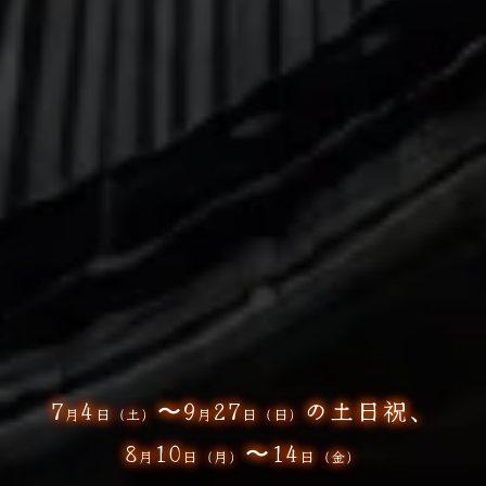
7
4
〜9
27
の土日祝、
月
日（土）
月
日（日）
8
10
〜14
月
日（月）
日（金）