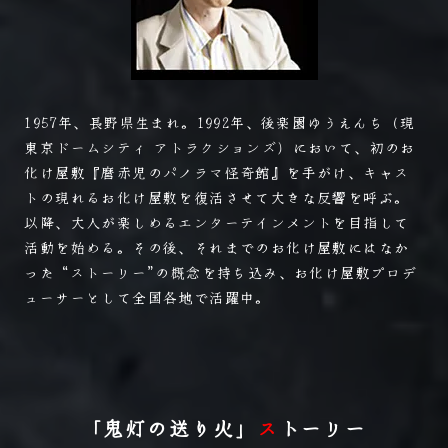
1957年、長野県生まれ。1992年、後楽園ゆうえんち（現
東京ドームシティ アトラクションズ）において、初のお
化け屋敷『麿赤児のパノラマ怪奇館』を手がけ、キャス
トの現れるお化け屋敷を復活させて大きな反響を呼ぶ。
以降、大人が楽しめるエンターテインメントを目指して
活動を始める。その後、それまでのお化け屋敷にはなか
った“ ストーリー”の概念を持ち込み、お化け屋敷プロデ
ューサーとして全国各地で活躍中。
「鬼灯の送り火」
ス
トーリー