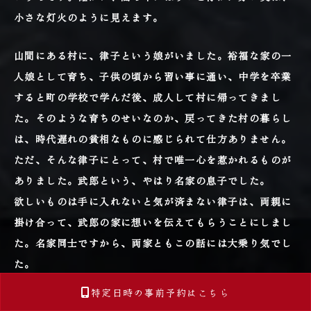
小さな灯火のように見えます。
山間にある村に、律子という娘がいました。裕福な家の一
人娘として育ち、子供の頃から習い事に通い、中学を卒業
すると町の学校で学んだ後、成人して村に帰ってきまし
た。そのような育ちのせいなのか、戻ってきた村の暮らし
は、時代遅れの貧相なものに感じられて仕方ありません。
ただ、そんな律子にとって、村で唯一心を惹かれるものが
ありました。武郎という、やはり名家の息子でした。
欲しいものは手に入れないと気が済まない律子は、両親に
掛け合って、武郎の家に想いを伝えてもらうことにしまし
た。名家同士ですから、両家ともこの話には大乗り気でし
た。
そのようにして、律子は望み通り、武郎と付き合うように
特定日時の
事前予約は
こちら
なりました。