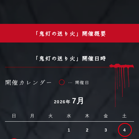
「鬼灯の送り火」開催概要
「鬼灯の送り火」開催日時
開催カレンダー
… 開催日
7月
2026年
日
月
火
水
木
金
土
1
2
3
4